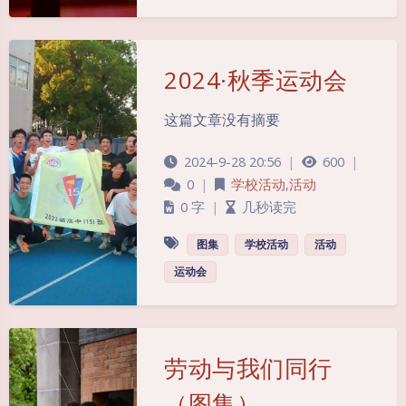
2024·秋季运动会
这篇文章没有摘要
2024-9-28 20:56
|
600
|
0
|
学校活动
,
活动
0 字
|
几秒读完
图集
学校活动
活动
运动会
夜间模式
Sans Serif
Serif
劳动与我们同行
浅阴影
深阴影
（图集）