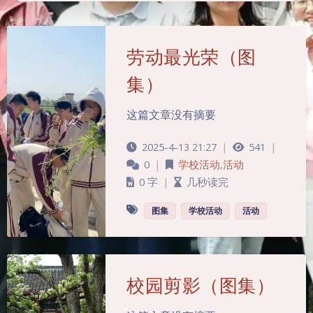
劳动最光荣（图
集）
这篇文章没有摘要
2025-4-13 21:27
|
541
|
0
|
学校活动
,
活动
0 字
|
几秒读完
图集
学校活动
活动
校园剪影（图集）