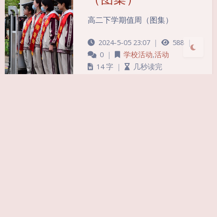
关闭
日落
暗化
灰度
高二下学期值周（图集）
2024-5-05 23:07
|
588
|
0
|
学校活动
,
活动
14 字
|
几秒读完
学校活动
活动
感恩有您，伴我成
长
有“春蚕到死丝方尽”的思想境
界，“看似寻常最奇崛”的教学方
法，是黑暗里的明灯，学生的引